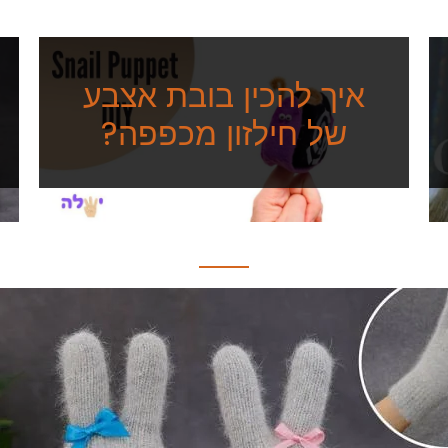
איך להכין בובת אצבע
של חילזון מכפפה?