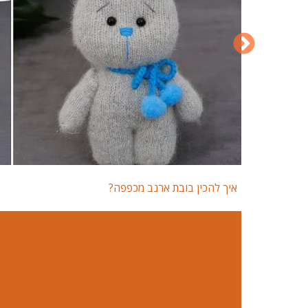
איך להכין בובת ארנב מכפפה?