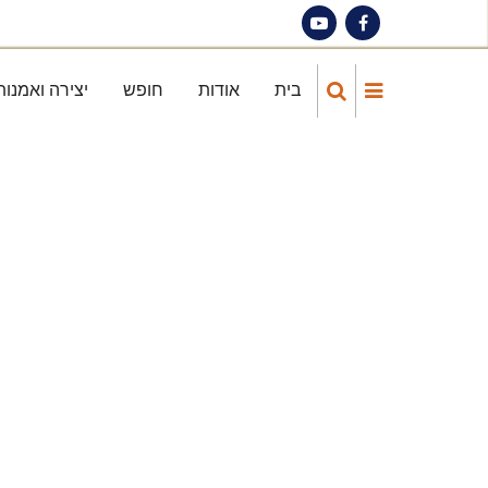
Skip
to
main
בית
אודות
חופש
יצירה ואמנות
Main
content
navigation