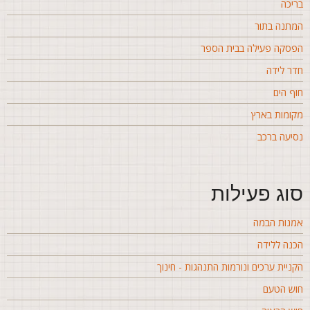
ריכה
מתנה בתור
פסקה פעילה בבית הספר
דר לידה
וף הים
קומות בארץ
סיעה ברכב
וג פעילות
מנות הבמה
כנה ללידה
קניית ערכים ונורמות התנהגות - חינוך
וש הטעם