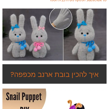
איך להכין בובת ארנב מכפפה?