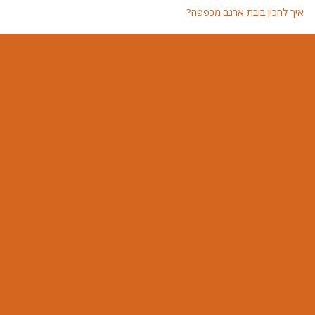
איך להכין בובת ארנב מכפפה?
איך 