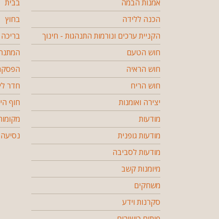
אמנות הבמה
בבית
הכנה ללידה
בחוץ
הקניית ערכים ונורמות התנהגות - חינוך
בריכה
חוש הטעם
המתנה 
חוש הראיה
הפסקה 
חוש הריח
חדר לי
יצירה ואומנות
חוף הי
מודעות
מקומות
מודעות גופנית
נסיעה 
מודעות לסביבה
מיומנות קשב
משחקים
סקרנות וידע
פיתוח כישורים