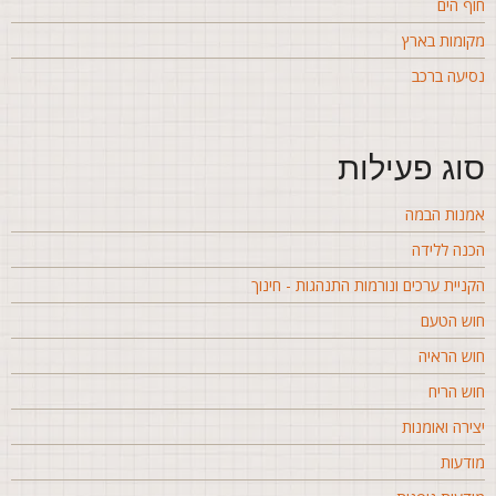
וף הים
קומות בארץ
סיעה ברכב
וג פעילות
מנות הבמה
כנה ללידה
קניית ערכים ונורמות התנהגות - חינוך
וש הטעם
וש הראיה
וש הריח
צירה ואומנות
ודעות