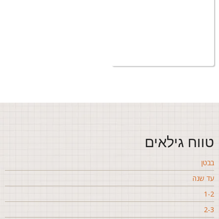
ווח גילאים
בטן
ד שנה
1-
2-