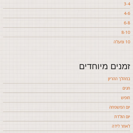
3-
4-
6-
8-1
ומעלה
מנים מיוחדים
מהלך ההריון
גים
ופש
ום המשפחה
ום הולדת
אחר לידה