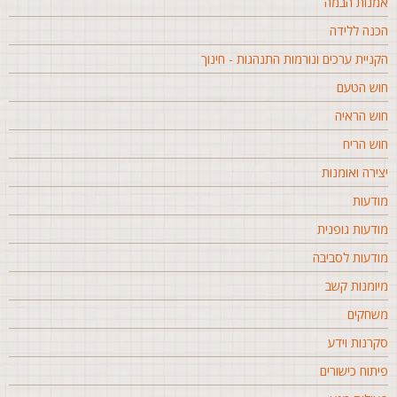
מנות הבמה
כנה ללידה
קניית ערכים ונורמות התנהגות - חינוך
וש הטעם
וש הראיה
וש הריח
צירה ואומנות
ודעות
ודעות גופנית
ודעות לסביבה
יומנות קשב
שחקים
קרנות וידע
יתוח כישורים