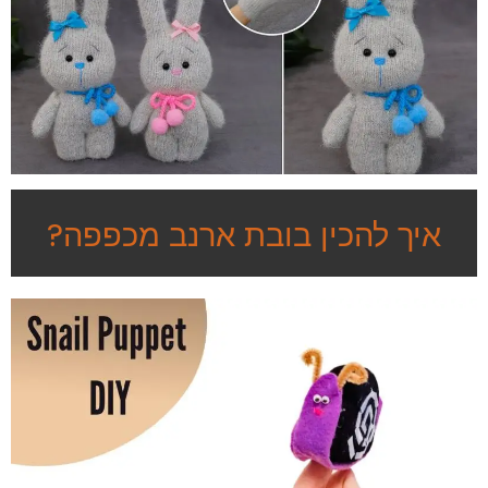
איך להכין בובת ארנב מכפפה?