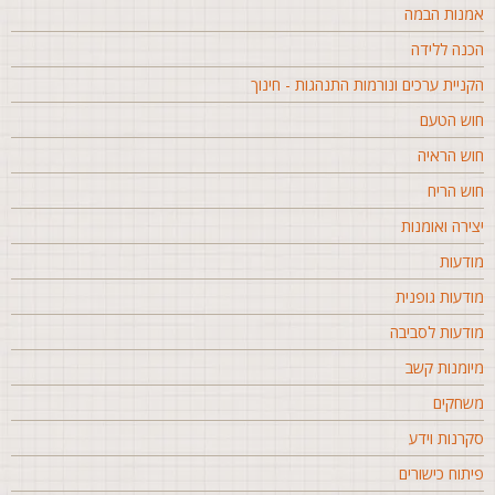
מנות הבמה
כנה ללידה
קניית ערכים ונורמות התנהגות - חינוך
וש הטעם
וש הראיה
וש הריח
צירה ואומנות
ודעות
ודעות גופנית
ודעות לסביבה
יומנות קשב
שחקים
קרנות וידע
יתוח כישורים