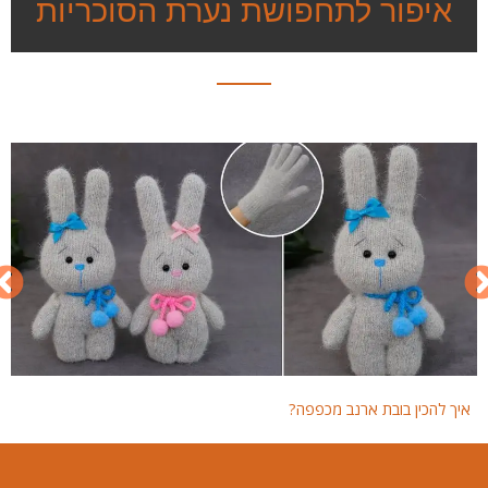
איפור לתחפושת נערת הסוכריות
איך להכין בובת ארנב מכפפה?
איך 