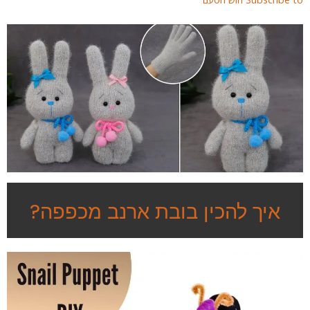
איך להכין בובת ארנב מכפפה?