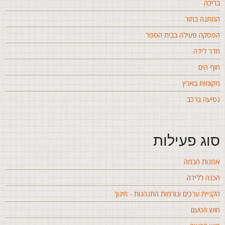
ריכה
מתנה בתור
פסקה פעילה בבית הספר
דר לידה
וף הים
קומות בארץ
סיעה ברכב
וג פעילות
מנות הבמה
כנה ללידה
קניית ערכים ונורמות התנהגות - חינוך
וש הטעם