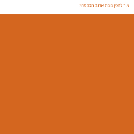
איך להכין בובת ארנב מכפפה?
איך 