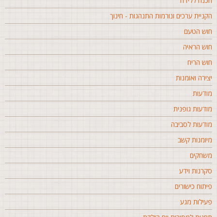
כנה ללידה
קניית ערכים ונורמות התנהגות - חינוך
וש הטעם
וש הראיה
וש הריח
צירה ואומנות
ודעות
ודעות גופנית
ודעות לסביבה
יומנות קשב
שחקים
קרנות וידע
יתוח כישורים
עילות מגע