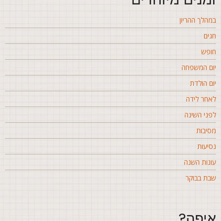
מהלך ההריון
גים
ופש
ום המשפחה
ום הולדת
אחר לידה
פני השינה
סיבות
סיעות
ונות השנה
בת בבוקר
יפה?