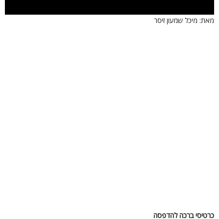
את: מיכל שמעון זיסר
רטיסי ברכה להדפסה