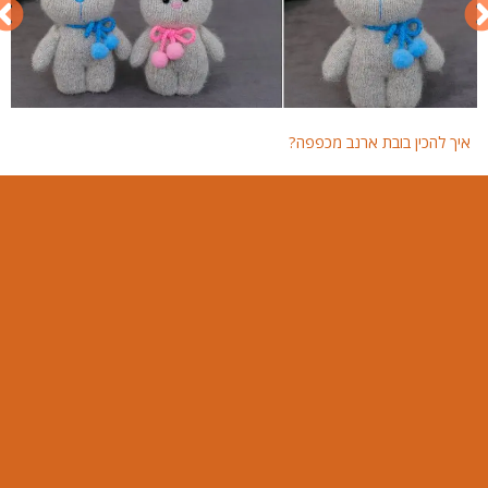
איך להכין בובת ארנב מכפפה?
איך 