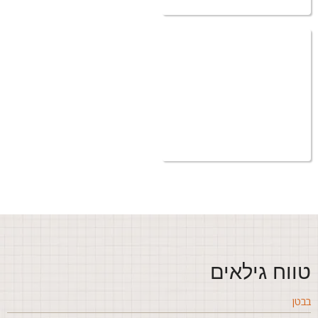
ווח גילאים
בטן