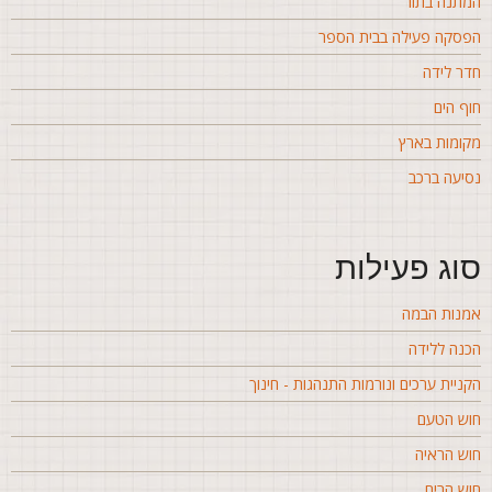
מתנה בתור
פסקה פעילה בבית הספר
דר לידה
וף הים
קומות בארץ
סיעה ברכב
וג פעילות
מנות הבמה
כנה ללידה
קניית ערכים ונורמות התנהגות - חינוך
וש הטעם
וש הראיה
וש הריח