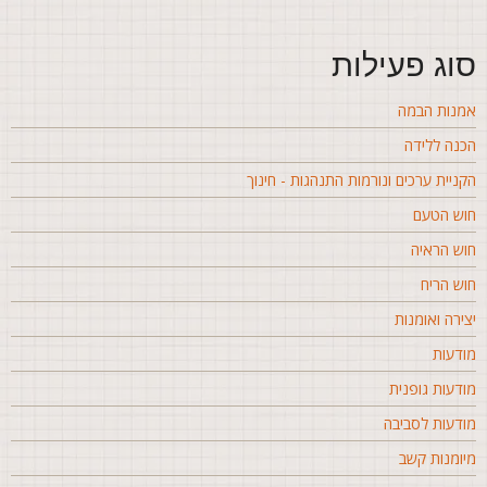
וג פעילות
מנות הבמה
כנה ללידה
קניית ערכים ונורמות התנהגות - חינוך
וש הטעם
וש הראיה
וש הריח
צירה ואומנות
ודעות
ודעות גופנית
ודעות לסביבה
יומנות קשב