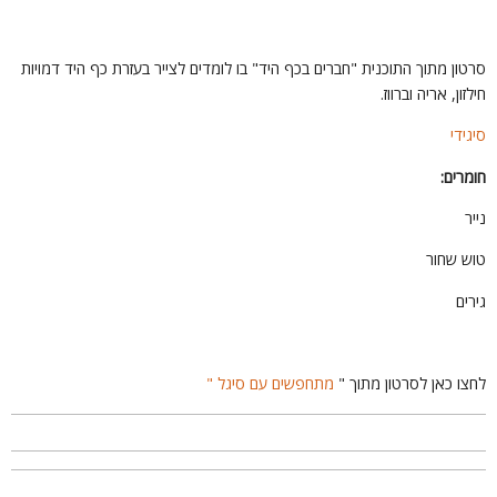
רטון מתוך התוכנית "חברים בכף היד" בו לומדים לצייר בעזרת כף היד דמויות
לזון, אריה וברווז.
יגידי
ומרים:
יר
וש שחור
ירים
חצו כאן לסרטון מתוך "
מתחפשים עם סיגל "