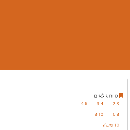
טווח גילאים
4-6
3-4
2-3
8-10
6-8
10 ומעלה