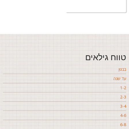
ווח גילאים
בטן
ד שנה
1-
2-
3-
4-
6-