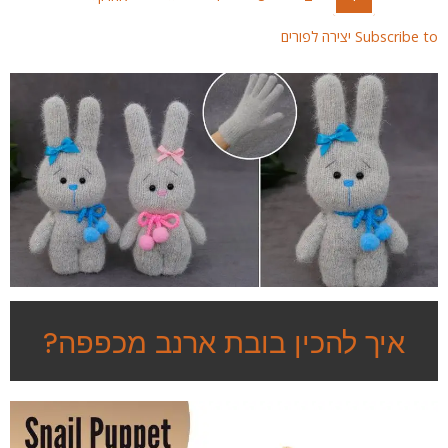
page
page
page
Subscribe  יצירה לפורים
איך להכין בובת ארנב מכפפה?