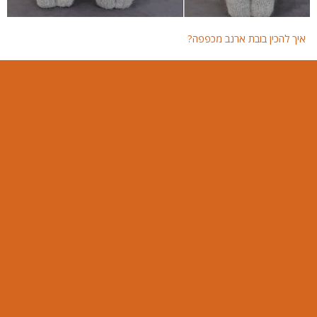
איך להכין בובת ארנב מכפפה?
איך 