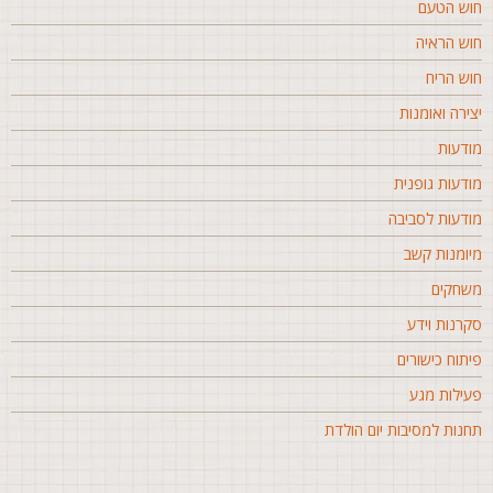
וש הטעם
וש הראיה
וש הריח
צירה ואומנות
ודעות
ודעות גופנית
ודעות לסביבה
יומנות קשב
שחקים
קרנות וידע
יתוח כישורים
עילות מגע
חנות למסיבות יום הולדת