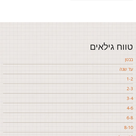
ווח גילאים
בטן
ד שנה
1-
2-
3-
4-
6-
8-1