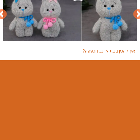
איך להכין בובת ארנב מכפפה?
איך 