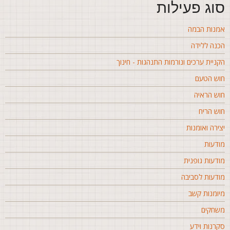
וג פעילות
מנות הבמה
כנה ללידה
קניית ערכים ונורמות התנהגות - חינוך
וש הטעם
וש הראיה
וש הריח
צירה ואומנות
ודעות
ודעות גופנית
ודעות לסביבה
יומנות קשב
שחקים
קרנות וידע