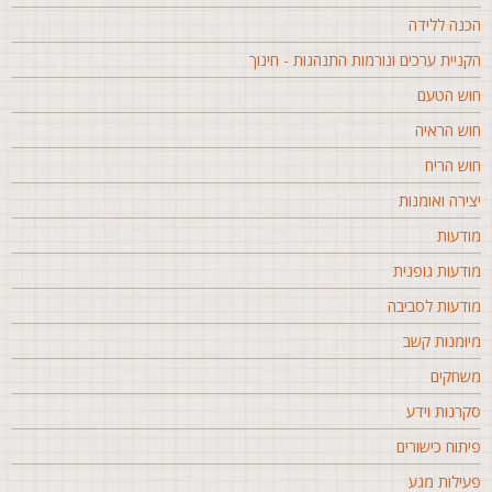
כנה ללידה
קניית ערכים ונורמות התנהגות - חינוך
וש הטעם
וש הראיה
וש הריח
צירה ואומנות
ודעות
ודעות גופנית
ודעות לסביבה
יומנות קשב
שחקים
קרנות וידע
יתוח כישורים
עילות מגע