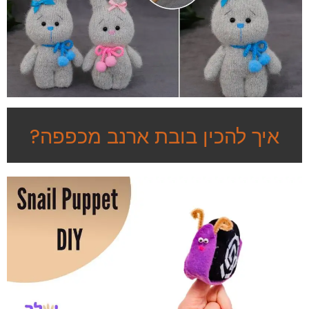
איך להכין בובת ארנב מכפפה?