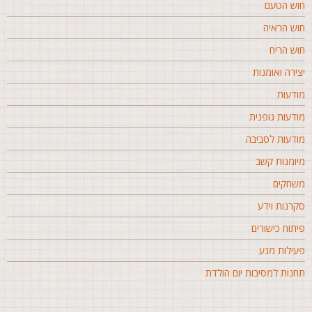
וש הטעם
וש הראיה
וש הריח
צירה ואומנות
ודעות
ודעות גופנית
ודעות לסביבה
יומנות קשב
שחקים
קרנות וידע
יתוח כישורים
עילות מגע
חנות למסיבות יום הולדת