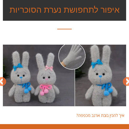
איפור לתחפושת נערת הסוכריות
איך להכין בובת ארנב מכפפה?
איך 