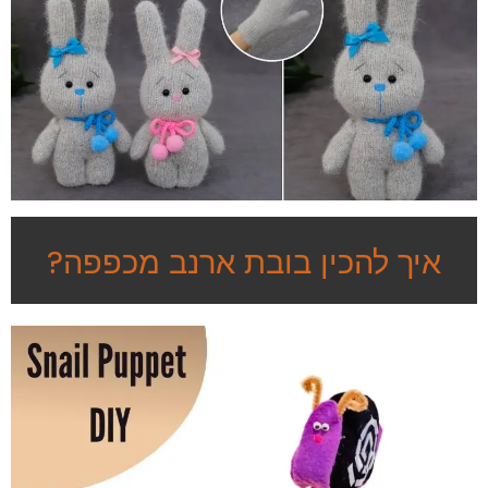
איך להכין בובת ארנב מכפפה?