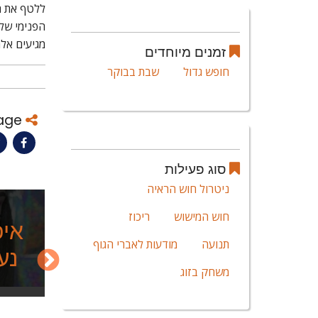
ללטף את ה
הפנימי של
מגיעים אלה
זמנים מיוחדים
חופש גדול
שבת בבוקר
רות
איך להכין יצירה
ספר
פעילה להאכלת
Share This Page
ב
הזחל הרעב?
סוג פעילות
ניטרול חוש הראיה
חוש המישוש
ריכוז
איפ
תנועה
מודעות לאברי הגוף
נע
משחק בזוג