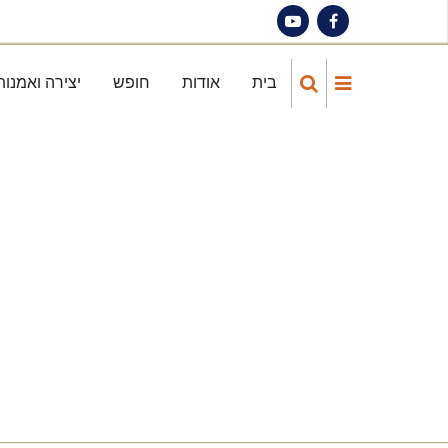
Skip
to
main
בית
אודות
חופש
יצירה ואמנות
Main
content
navigation