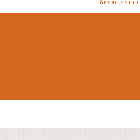
ן בובת ארנב מכפפה?