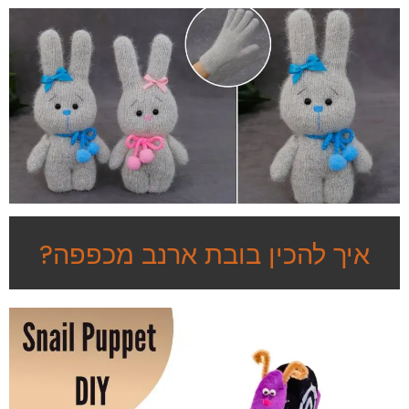
איך להכין בובת ארנב מכפפה?