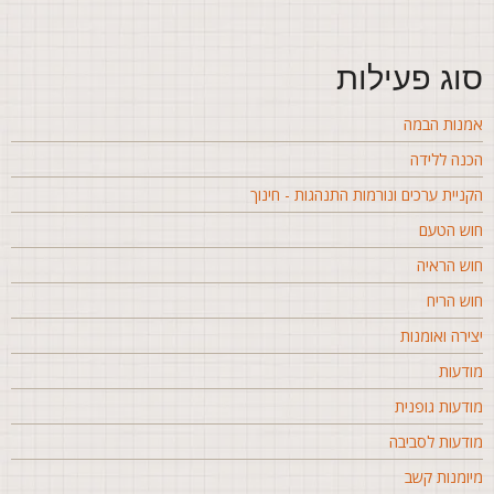
וג פעילות
מנות הבמה
כנה ללידה
קניית ערכים ונורמות התנהגות - חינוך
וש הטעם
וש הראיה
וש הריח
צירה ואומנות
ודעות
ודעות גופנית
ודעות לסביבה
יומנות קשב