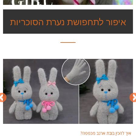
איפור לתחפושת נערת הסוכריות
איך להכין בובת ארנב מכפפה?
איך 