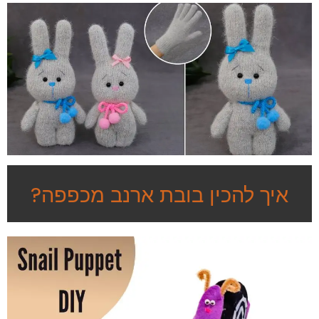
איך להכין בובת ארנב מכפפה?