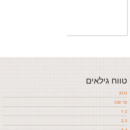
ווח גילאים
בטן
ד שנה
1-
2-
3-