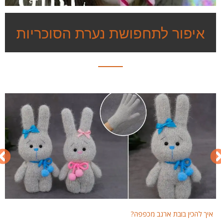
איפור לתחפושת נערת הסוכריות
איך להכין בובת ארנב מכפפה?
איך 