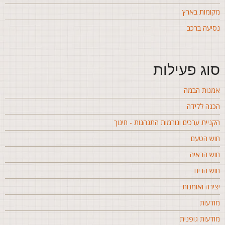
קומות בארץ
סיעה ברכב
וג פעילות
מנות הבמה
כנה ללידה
קניית ערכים ונורמות התנהגות - חינוך
וש הטעם
וש הראיה
וש הריח
צירה ואומנות
ודעות
ודעות גופנית