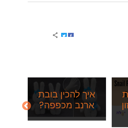
איך 
מת
ת
איך להכין בובת
ן
ארנב מכפפה?