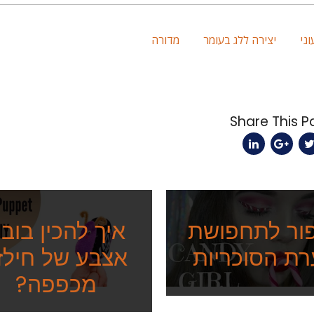
וני
יצירה ללג בעומר
מדורה
ור לתחפושת
איך להכין בוב
רת הסוכריות
אצבע של חילזו
מכפפה?