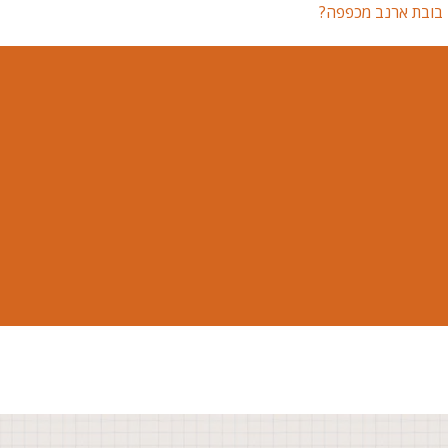
ן בובת ארנב מכפפה?