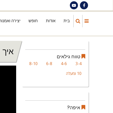
Skip
to
main
בית
אודות
חופש
יצירה ואמנות
Main
content
navigation
איך 
טווח גילאים
8-10
6-8
4-6
3-4
10 ומעלה
איפה?