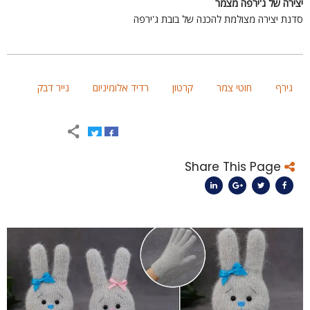
צירה של ג'ירפה מצמר
דנת יצירה מצולמת להכנה של בובת ג'ירפה
גירף
חוטי צמר
קרטון
רדיד אלומיניום
נייר דבק
Share This Page