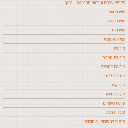
קניית ערכים ונורמות התנהגות - חינוך
וש הטעם
וש הראיה
וש הריח
צירה ואומנות
ודעות
ודעות גופנית
ודעות לסביבה
יומנות קשב
שחקים
קרנות וידע
יתוח כישורים
עילות מגע
חנות למסיבות יום הולדת