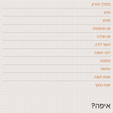
מהלך ההריון
גים
ופש
ום המשפחה
ום הולדת
אחר לידה
פני השינה
סיבות
סיעות
ונות השנה
בת בבוקר
יפה?