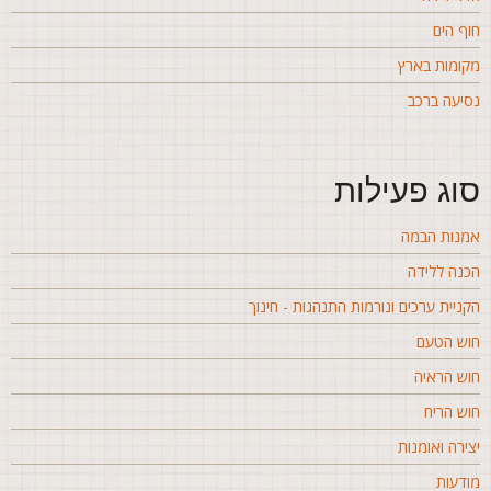
וף הים
קומות בארץ
סיעה ברכב
וג פעילות
מנות הבמה
כנה ללידה
קניית ערכים ונורמות התנהגות - חינוך
וש הטעם
וש הראיה
וש הריח
צירה ואומנות
ודעות