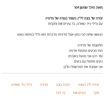
את: מיכל שמעון זיסר
צירה של בובה לל"ג בעומר בצורה של מדורה
ם גלילי נייר טואלט, בד,עיניים זזות ומקלות
נושא שיחה הכי נפוץ אצל מדורות מדברות הוא כללי בטיחות באש
חשבות של מדורה:
תי מגיעים התפוחי אדמה
וד רגע אני נוגעת באבנים
יצים מתחרז עם ביצים
ני אוהבת את המרשמלו הלבן
יצירה ללג בעומר
הכנת בובה
מדורה
גליל נייר טואלט
מקל
עיניים זזות
בד לבד