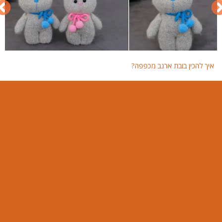
איך להכין בובת ארנב מכפפה?
איך 