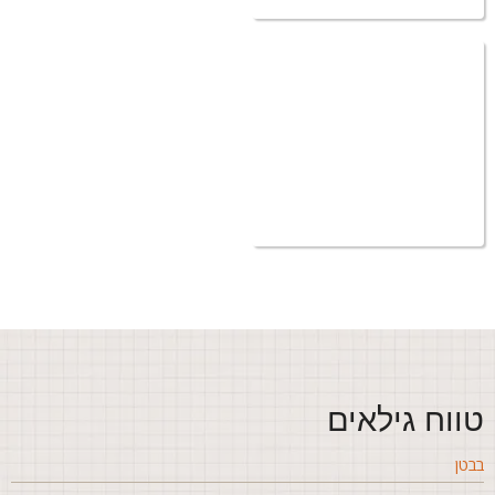
ווח גילאים
בטן