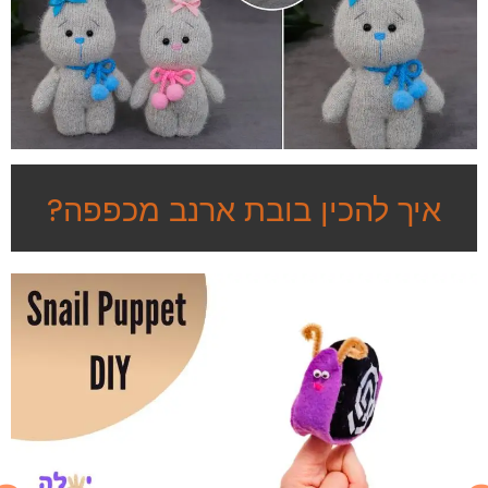
איך להכין בובת ארנב מכפפה?