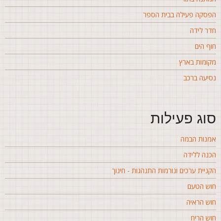
פסקה פעילה בבית הספר
דר לידה
וף הים
קומות בארץ
סיעה ברכב
וג פעילות
מנות הבמה
כנה ללידה
קניית ערכים ונורמות התנהגות - חינוך
וש הטעם
וש הראיה
וש הריח