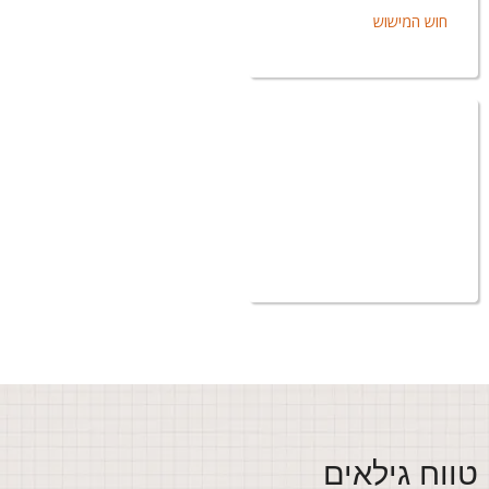
חוש המישוש
ווח גילאים