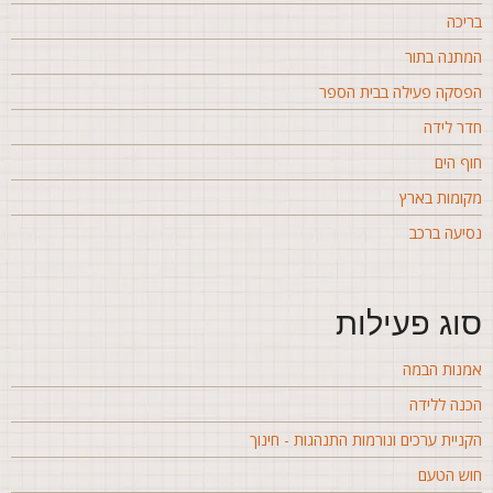
ריכה
מתנה בתור
פסקה פעילה בבית הספר
דר לידה
וף הים
קומות בארץ
סיעה ברכב
וג פעילות
מנות הבמה
כנה ללידה
קניית ערכים ונורמות התנהגות - חינוך
וש הטעם