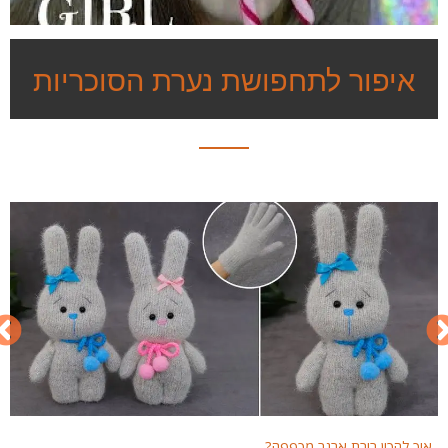
איפור לתחפושת נערת הסוכריות
איך להכין בובת ארנב מכפפה?
איך 