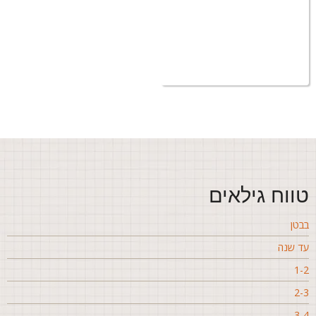
ווח גילאים
בטן
ד שנה
1-
2-
3-