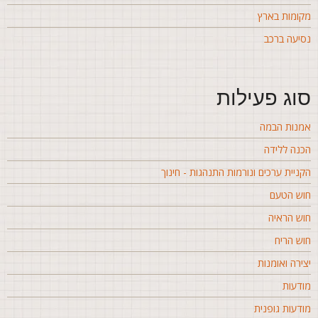
קומות בארץ
סיעה ברכב
וג פעילות
מנות הבמה
כנה ללידה
קניית ערכים ונורמות התנהגות - חינוך
וש הטעם
וש הראיה
וש הריח
צירה ואומנות
ודעות
ודעות גופנית