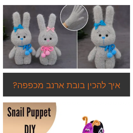
איך להכין בובת ארנב מכפפה?