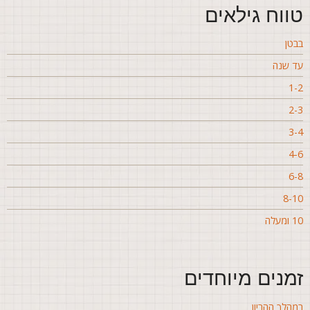
ווח גילאים
בטן
ד שנה
1-
2-
3-
4-
6-
8-1
ומעלה
מנים מיוחדים
מהלך ההריון