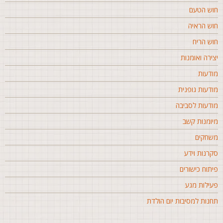
וש הטעם
וש הראיה
וש הריח
צירה ואומנות
ודעות
ודעות גופנית
ודעות לסביבה
יומנות קשב
שחקים
קרנות וידע
יתוח כישורים
עילות מגע
חנות למסיבות יום הולדת