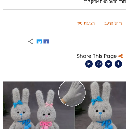
זחל הרעב מאת אריק קרל
הזחל הרעב
רצועות נייר
Share This Page