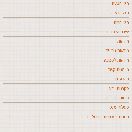
וש הטעם
וש הראיה
וש הריח
צירה ואומנות
ודעות
ודעות גופנית
ודעות לסביבה
יומנות קשב
שחקים
קרנות וידע
יתוח כישורים
עילות מגע
חנות למסיבות יום הולדת