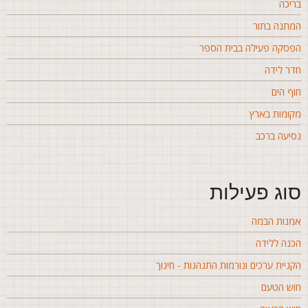
ריכה
מתנה בתור
פסקה פעילה בבית הספר
דר לידה
וף הים
קומות בארץ
סיעה ברכב
וג פעילות
מנות הבמה
כנה ללידה
קניית ערכים ונורמות התנהגות - חינוך
וש הטעם