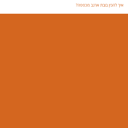
איך להכין בובת ארנב מכפפה?
איך 