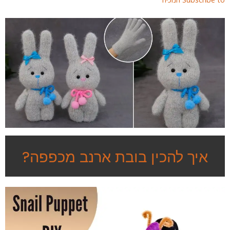
איך להכין בובת ארנב מכפפה?