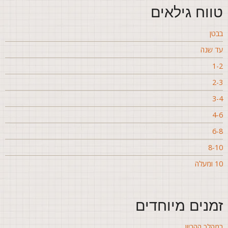
ווח גילאים
בטן
ד שנה
1-
2-
3-
4-
6-
8-1
ומעלה
מנים מיוחדים
מהלך ההריון