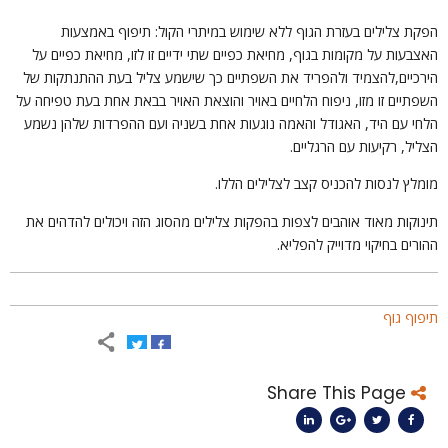
פקת צלילים בעזרת הגוף ללא שימוש במיתרי הקול: תיפוף באמצעות
אצבעות על מקומות בגוף, מחיאת כפיים שתי ידיים זו לזו, מחיאת כפיים על
ירכיים,להצמיד ולהפריד את השפתיים כך שישמע צליל בעת ההתנתקות של
שפתיים זו מזו, ניפוח הלחיים באויר והוצאת האויר בבאת אחת בעת טפיחה על
לחי עם היד, האגודל והאמה נוגעות אחת בשניה ועם ההפרדות שלהן נשמע
צליל, רקיעות עם הרגליים.
ומלץ לנסות להכניס קצב לצלילים הללו.
ינוקות מאוד אוהבים לצפות בהפקות צלילים מהסוג הזה ויכולים להדהים את
הורים בחיקוי מדוייק להפליא.
יפוף גוף
Share This Page