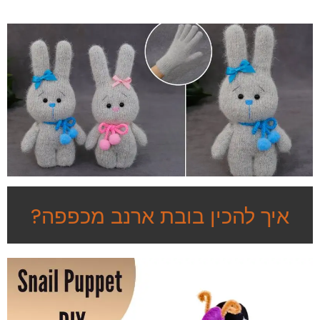
איך להכין בובת ארנב מכפפה?