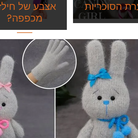
רת הסוכריות
אצבע של חילזו
מכפפה?