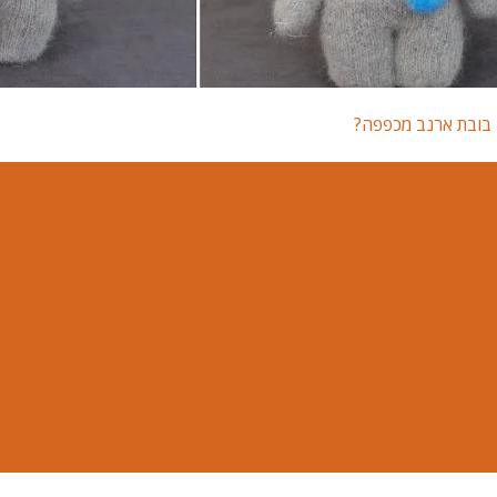
ן בובת ארנב מכפפה?