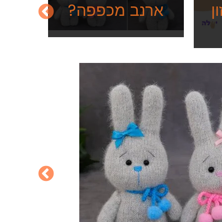
ן
ארנב מכפפה?