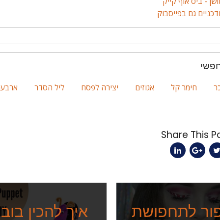
ושן - ביס אוף קייק
דכניים גם בפייסבוק
חפשי
ר
חימר קל
אגוזים
יצירה לפסח
ליל הסדר
ארבעת
ור לתחפושת
איך להכין בוב