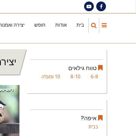
Skip
to
main
בית
אודות
חופש
יצירה ואמנות
Main
content
navigation
יציר
טווח גילאים
6-8
8-10
10 ומעלה
איפה?
בבית