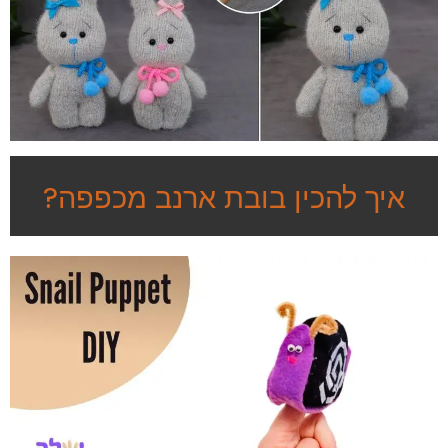
איך להכין בובת ארנב מכפפה?