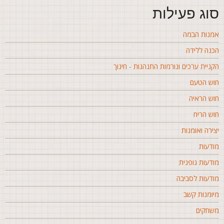
וג פעילות
מנות הבמה
כנה ללידה
קניית ערכים ונורמות התנהגות - חינוך
וש הטעם
וש הראיה
וש הריח
צירה ואומנות
ודעות
ודעות גופנית
ודעות לסביבה
יומנות קשב
שחקים