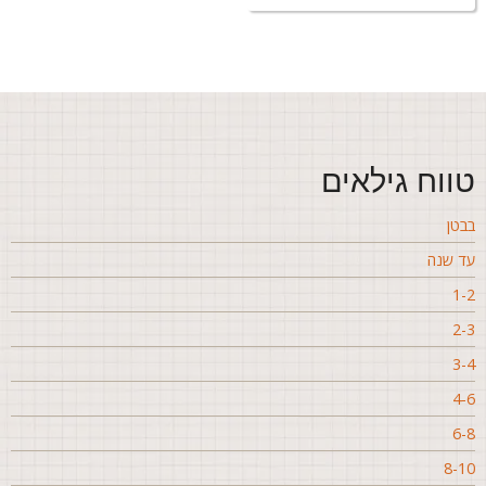
ווח גילאים
בטן
ד שנה
1-
2-
3-
4-
6-
8-1