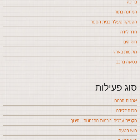
ריכה
מתנה בתור
פסקה פעילה בבית הספר
דר לידה
וף הים
קומות בארץ
סיעה ברכב
וג פעילות
מנות הבמה
כנה ללידה
קניית ערכים ונורמות התנהגות - חינוך
וש הטעם