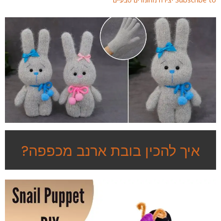
איך להכין בובת ארנב מכפפה?