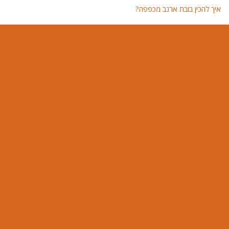
איך להכין בובת ארנב מכפפה?
איך 