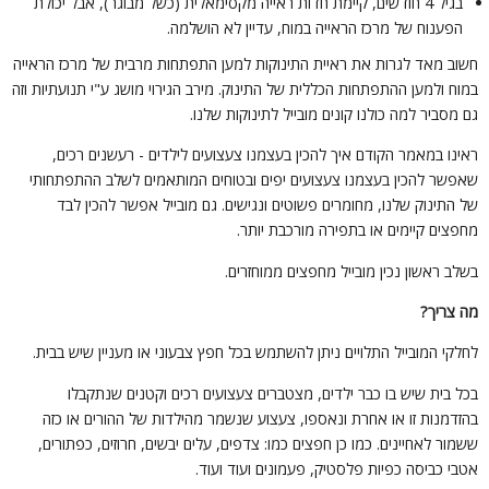
בגיל 4 חודשים, קיימת חדות ראייה מקסימאלית (כשל מבוגר), אבל יכולת
הפענוח של מרכז הראייה במוח, עדיין לא הושלמה.
שוב מאד לגרות את ראיית התינוקות למען התפתחות מרבית של מרכז הראייה
מוח ולמען ההתפתחות הכללית של התינוק. מירב הגירוי מושג ע"י תנועתיות וזה
ם מסביר למה כולנו קונים מובייל לתינוקות שלנו.
אינו במאמר הקודם איך להכין בעצמנו צעצועים לילדים - רעשנים רכים,
אפשר להכין בעצמנו צעצועים יפים ובטוחים המותאמים לשלב ההתפתחותי
ל התינוק שלנו, מחומרים פשוטים ונגישים. גם מובייל אפשר להכין לבד
חפצים קיימים או בתפירה מורכבת יותר.
שלב ראשון נכין מובייל מחפצים ממוחזרים.
ה צריך?
חלקי המובייל התלויים ניתן להשתמש בכל חפץ צבעוני או מעניין שיש בבית.
כל בית שיש בו כבר ילדים, מצטברים צעצועים רכים וקטנים שנתקבלו
הזדמנות זו או אחרת ונאספו, צעצוע שנשמר מהילדות של ההורים או כזה
שמור לאחיינים. כמו כן חפצים כמו: צדפים, עלים יבשים, חרוזים, כפתורים,
טבי כביסה כפיות פלסטיק, פעמונים ועוד ועוד.