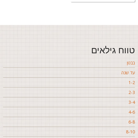
ווח גילאים
בטן
ד שנה
1-
2-
3-
4-
6-
8-1