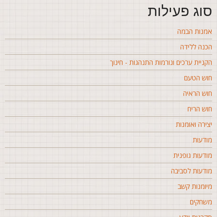
וג פעילות
מנות הבמה
כנה ללידה
קניית ערכים ונורמות התנהגות - חינוך
וש הטעם
וש הראיה
וש הריח
צירה ואומנות
ודעות
ודעות גופנית
ודעות לסביבה
יומנות קשב
שחקים