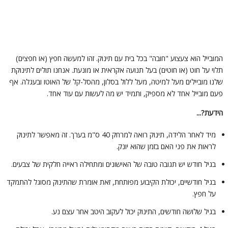
מובייל הוא צעצוע "חובה" בכל בית עם תינוק. זהו למעשה חפץ (או חפצים)
לוי על חוט (או חוטים) בעל תנועה אקראית או מונעת. אנחנו תולים לתינוקת
לנו מוביילים מעל למיטה, מעל ללול בסלון, מהסל-קל של האוטו ובעגלה. אף
עם מובייל אחד לא מספיק, ותמיד יש מה לעשות עם עוד אחד.
ידעת?...
מיד לאחר הלידה, תינוק רואה למרחק 40 ס"מ בערך. זה מאפשר לתינוק
לראות את פני האם בזמן שהוא יונק.
בגיל חודש יש תגובה טובה של האישונים ומתחילה ראייה חלקית של צבעים.
בגיל חודשיים, יכולת הקיבוע מפותחת, זאת אומרת שהתינוק מסוגל להתמקד
על חפץ.
בגיל שלושה חודשים, התינוק יכול לעקוב היטב אחר עצם נע.