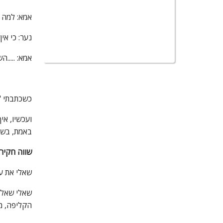
אמא: למה
נער: כי אי
אמא: .....הש
כשכתבתי ".
ועכשיו, אי
באמת, בש
שווה חקיר
שאלי את עצ
שאלי שאלו
הקליפה, מה