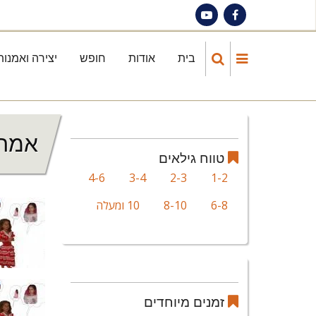
Skip
to
main
בית
אודות
חופש
יצירה ואמנות
Main
content
navigation
אמהו
טווח גילאים
4-6
3-4
2-3
1-2
6-8
8-10
10 ומעלה
זמנים מיוחדים