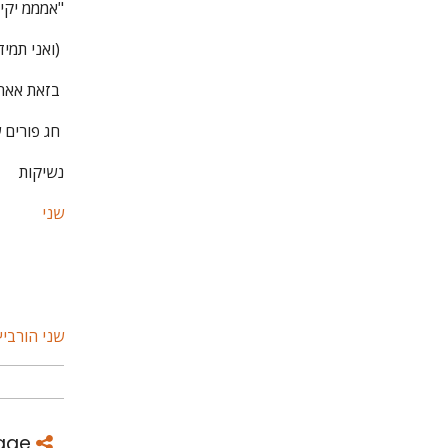
"אמממ יקיר
(ואני תמי
בזאת אאחל ל
חג פורים 
נשיקות
שני
שני הורביץ
רות
איך להכין יצירה
ספר
פעילה להאכלת
Share This Page