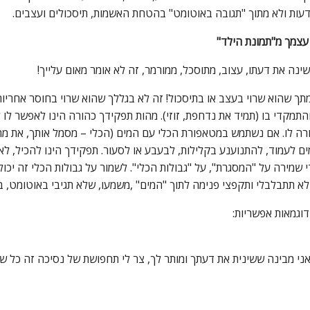
ודעות ולא מתוך "תגובה באוטומט" בהטחת האשמות, תיסכולים ועצבים.
 עצמך מ"תמונת הילד"
ינה את דעתו, עצוב, מתוסכל, ממורמר, זה לא אומר מאום עלייך!
ך שהוא שרוי בעצב או בתיסכול! זה לא בגללך שהוא שרוי בחוסר אחריות 
תמקדי בו (תמיד את נדחפת, זוזי). מהות תפקידך כהורה הינו לאפשר לו ל
רה לו. אם נשתמש במטאפורת הכלי עם המים (הכלי – מסמל אותך, את מה
ם לעמוד, להתנוענע בקלילות, לבעבע או לסעור. תפקידך הינו להכיל, 
די שמירה על "המסגרת", על "גבולות הכלי". לשמור על גבולות הכלי זה יכ
א תתבלבלי ותקפצי פנימה לתוך "המים" ,משמעו, שלא תגיבי באוטומט, בח
וגמאות אפשריות:
אני מבינה ששינית את דעתך ומותר לך, צר לי תחפושת של נסיכה זה כל שי