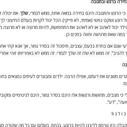
חירה ברגש ובתגובה
 כי הרגש והתגובה הינם בחירה במאה אחוז, ממש לגמרי,
שלך
. את יכולה 
רוגע ושקט נפשי (אמיתי, לא פייקי). הכל יכול לקרות בעולם החיצוני ל
ילד יכול לאהוב או לא לאהוב את התחפושת, להיות מרוצה או לא מרוצה מ
במה שאת מרגישה וחווה בפנים כן.
י שגם אם בחרת בכעס, עצבים, תיסכול זה בסדר גמור, אך אנא קחי אחריו
 להגיב". זה ממש לא שלו זה שלך לגמרי. זה ממש לא באחריותו זוהי אחר
נה
גרים משנים את דעתם, אפילו הרבה. ילדים ומבוגרים לעיתים נמצאים בחוסר
ס.
י כי מצבים, תחושות ורגשות אלו הינם בסדר גמור, הינם לגיטימיים ומקוב
עה", "רע".
 ו ל נ ו!
לה הזו גורמת לליבנו להיות ברוגע, בנחת, בשלום עם כל מה שקורה סביב