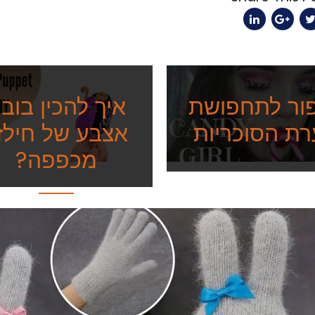
ור לתחפושת
איך להכין בוב
רת הסוכריות
אצבע של חילזו
מכפפה?