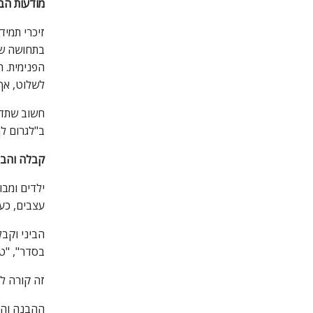
מודעות הב
זיכרי תמיד
בתחושה של 
הפנימית. ה
לשלוט, אך 
חשוב שתדע
ב"לגרום לך
קבלה והב
ילדים ומבו
עצבים, כע
הביני וקבל
בסדר", "טו
זה קורה ל כ
ההבנה והקב