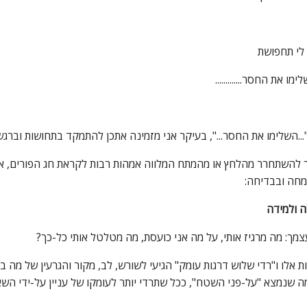
ן לי תחפושת
לימו את החסר.............
..השלימו את החסר...", בעיקר אני מזמינה אתכן להתמקד בתחושות וברגש
ך להשתחרר מהלחץ או מהמתח המלווה אמהות רבות לקראת חג הפורים, איך
מחה ובבדיחה:
ה ולמידה
מך: מה מרגיז אותי, על מה אני כועסת, מה מטלטל אותי כל-כך?
ת אלו ו"רדי שלוש דרגות עומק" הגיעי לשורש, לב, מקור והגרעין של מה
 שנמצא "על-פני השטח", ככל שתרדי יותר לעומקו של עניין על-ידי השא