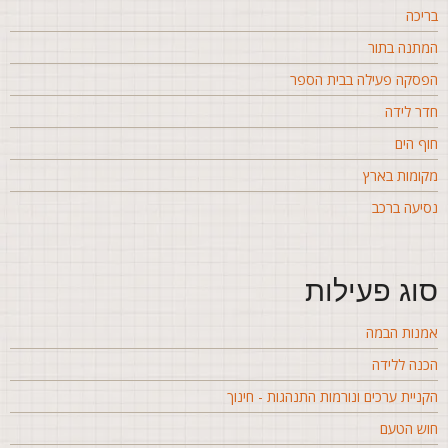
ריכה
מתנה בתור
פסקה פעילה בבית הספר
דר לידה
וף הים
קומות בארץ
סיעה ברכב
וג פעילות
מנות הבמה
כנה ללידה
קניית ערכים ונורמות התנהגות - חינוך
וש הטעם