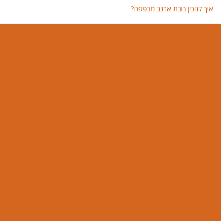
איך להכין בובת ארנב מכפפה?
איך 