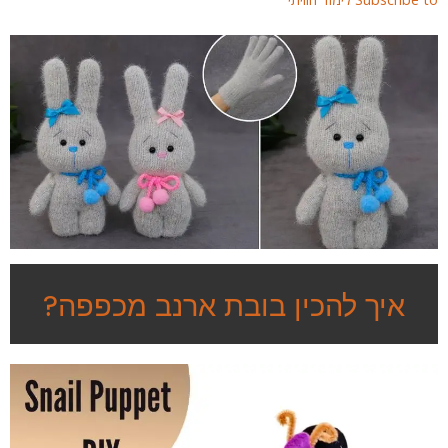
איך להכין בובת ארנב מכפפה?