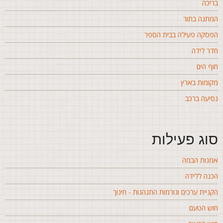
ריכה
מתנה בתור
פסקה פעילה בבית הספר
דר לידה
וף הים
קומות בארץ
סיעה ברכב
וג פעילות
מנות הבמה
כנה ללידה
קניית ערכים ונורמות התנהגות - חינוך
וש הטעם