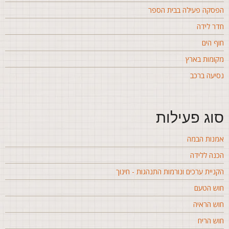
פסקה פעילה בבית הספר
דר לידה
וף הים
קומות בארץ
סיעה ברכב
וג פעילות
מנות הבמה
כנה ללידה
קניית ערכים ונורמות התנהגות - חינוך
וש הטעם
וש הראיה
וש הריח