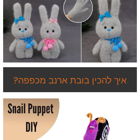
איך להכין בובת ארנב מכפפה?