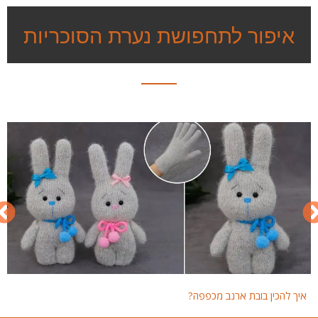
איפור לתחפושת נערת הסוכריות
איך להכין בובת ארנב מכפפה?
איך 