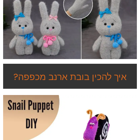
איך להכין בובת ארנב מכפפה?