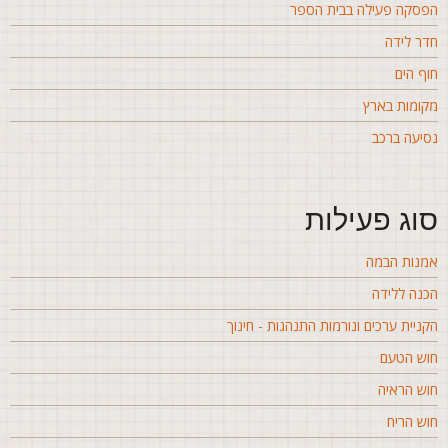
פסקה פעילה בבית הספר
דר לידה
וף הים
קומות בארץ
סיעה ברכב
וג פעילות
מנות הבמה
כנה ללידה
קניית ערכים ונורמות התנהגות - חינוך
וש הטעם
וש הראיה
וש הריח