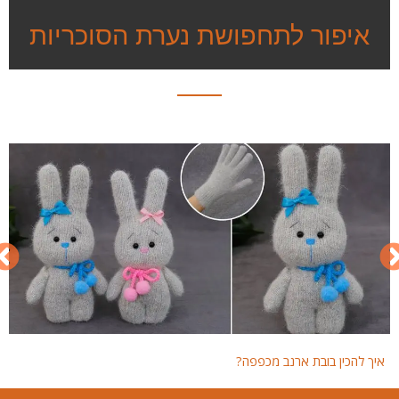
איפור לתחפושת נערת הסוכריות
איך להכין בובת ארנב מכפפה?
איך 