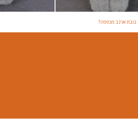
ן בובת ארנב מכפפה?