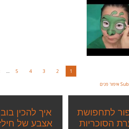
Pagin
t
›
…
Page
5
Page
4
Page
3
Page
Current
2
1
e
page
ור פנים
ור לתחפושת
איך להכין בוב
רת הסוכריות
אצבע של חילזו