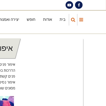
Skip
to
main
בית
אודות
חופש
יצירה ואמנות
Main
content
navigation
איפו
איפור פנים
הדרכות בסר
פנים קשת ב
איפור נסיכ
מסוגים שונ