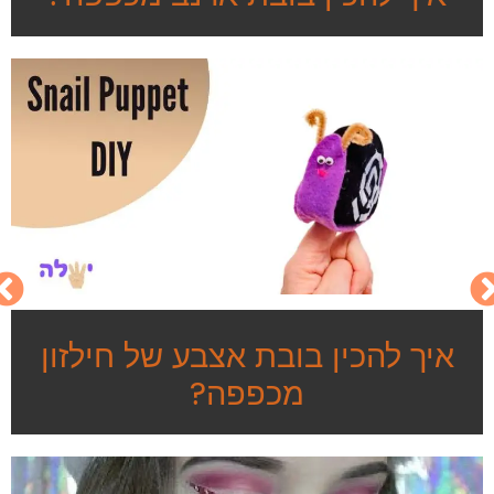
איך להכין בובת אצבע של חילזון
מכפפה?