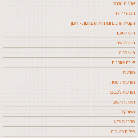
מנות הבמה
כנה ללידה
קניית ערכים ונורמות התנהגות - חינוך
וש הטעם
וש הראיה
וש הריח
צירה ואומנות
ודעות
ודעות גופנית
ודעות לסביבה
יומנות קשב
שחקים
קרנות וידע
יתוח כישורים