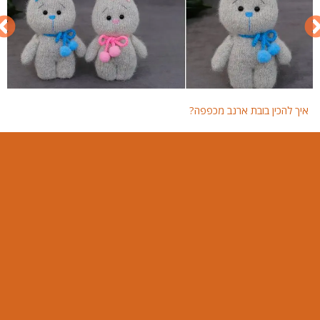
איך להכין בובת ארנב מכפפה?
איך 