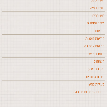
וש הטעם
וש הראיה
וש הריח
צירה ואומנות
ודעות
ודעות גופנית
ודעות לסביבה
יומנות קשב
שחקים
קרנות וידע
יתוח כישורים
עילות מגע
חנות למסיבות יום הולדת