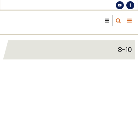
S
ma
cont
8-10