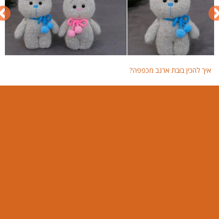
איך להכין בובת ארנב מכפפה?
איך 