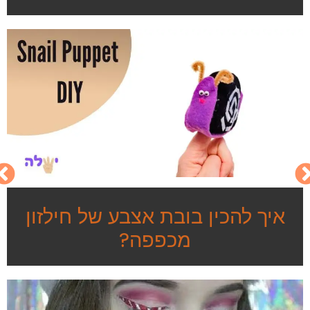
איך להכין בובת אצבע של חילזון
מכפפה?