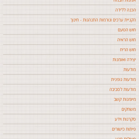
כנה ללידה
קניית ערכים ונורמות התנהגות - חינוך
וש הטעם
וש הראיה
וש הריח
צירה ואומנות
ודעות
ודעות גופנית
ודעות לסביבה
יומנות קשב
שחקים
קרנות וידע
יתוח כישורים
עילות מגע