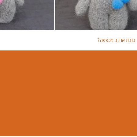
ן בובת ארנב מכפפה?