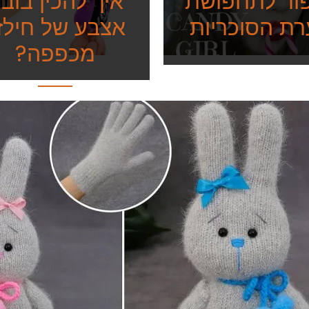
ור לתחפושת
איך להכין בוב
רת הסוכריות
אצבע של חילזו
מכפפה?