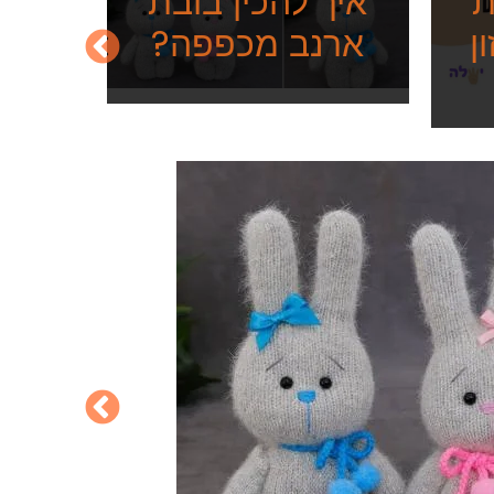
ת
איך להכין בובת
ן
ארנב מכפפה?