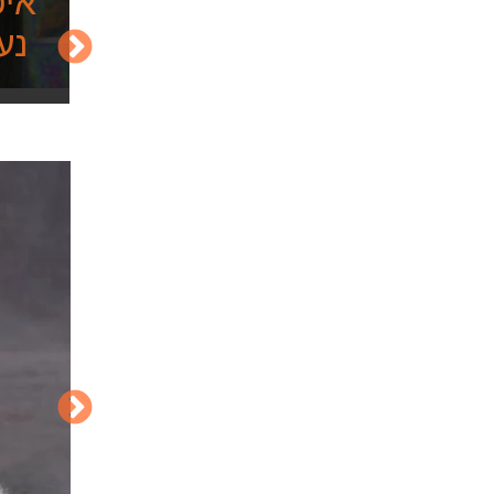
איפ
נע