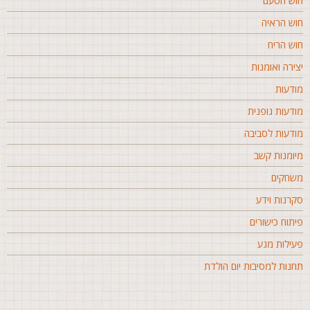
וש הטעם
וש הראיה
וש הריח
צירה ואומנות
ודעות
ודעות גופנית
ודעות לסביבה
יומנות קשב
שחקים
קרנות וידע
יתוח כישורים
עילות מגע
חנות למסיבות יום הולדת