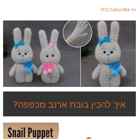
page
Subscribe  בבית
איך להכין בובת ארנב מכפפה?