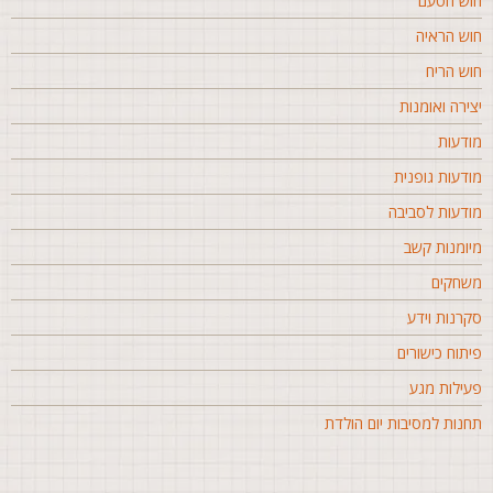
וש הטעם
וש הראיה
וש הריח
צירה ואומנות
ודעות
ודעות גופנית
ודעות לסביבה
יומנות קשב
שחקים
קרנות וידע
יתוח כישורים
עילות מגע
חנות למסיבות יום הולדת