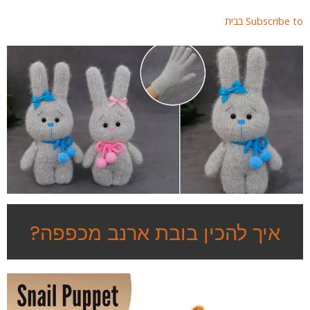
page
page
Subscribe  בבית
איך להכין בובת ארנב מכפפה?