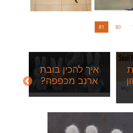
איך 
מת
Current
81
Page
80
Pa
page
ת
איך להכין בובת
ן
ארנב מכפפה?