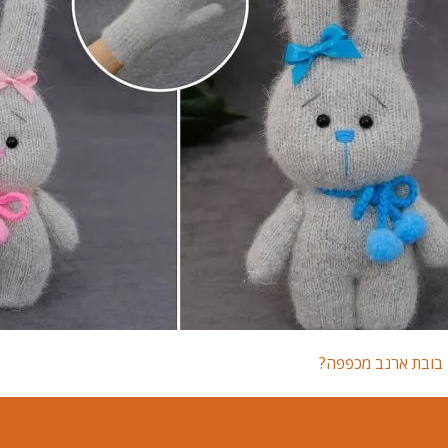
ן בובת ארנב מכפפה?