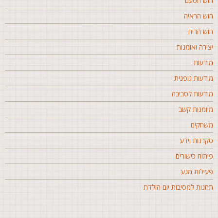
וש הטעם
וש הראיה
וש הריח
צירה ואומנות
ודעות
ודעות גופנית
ודעות לסביבה
יומנות קשב
שחקים
קרנות וידע
יתוח כישורים
עילות מגע
חנות למסיבות יום הולדת