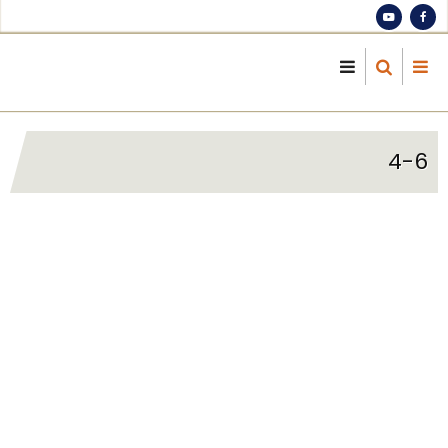
S
ma
cont
4-6